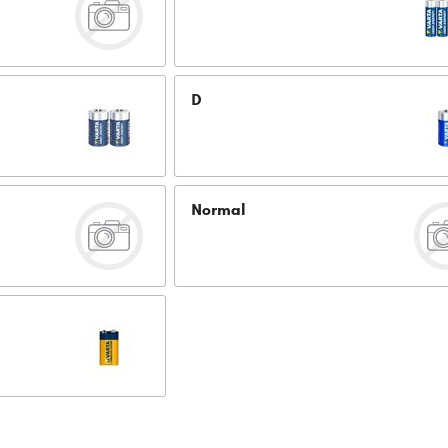
D
Normal