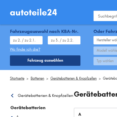
Fahrzeugauswahl nach KBA-Nr.
Oder Fahrz
Hersteller wä
Wo finde ich die?
Modell wähl
Fahrzeug auswählen
Typ wählen
Startseite
>
Batterien
>
Gerätebatterien & Knopfzellen
>
Geräteba
Gerätebatte
Gerätebatterien & Knopfzellen
Gerätebatterien
A
A