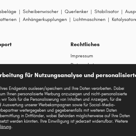
sbeläge
|
Scheibenwischer
|
Querlenker
|
Stabilisator
|
Ausp
atterien
|
Anhängerkupplungen
|
Lichtmaschinen
|
Katalysator
pport
Rechtliches
Impressum
Datenschutz
AGBs
rbeitung für Nutzungsanalyse und personalisier
Widerrufsrecht
Ihres Endgeräts auslesen/speichern und Ihre Daten verarbeiten. Dabei
Garantie
Whistleblowersystem
 um Ihnen personalisierte Werbung anzuzeigen und nicht-personalisierte
wir Tools für die Personalisierung von Inhalten und Anzeigen, für die
ikel
Cookie-Einstellungen
und Auswertung unserer Werbekampagnen sowie für Social-Media-
rbepartner weitergegeben und gegebenenfalls mit weiteren Daten
ermittlung in Drittländer, wobei Behörden möglicherweise auf Ihre Daten
etzt werden könnten. Ihre Einwilligung ist jederzeit widerrufbar. Weitere
lärung
.