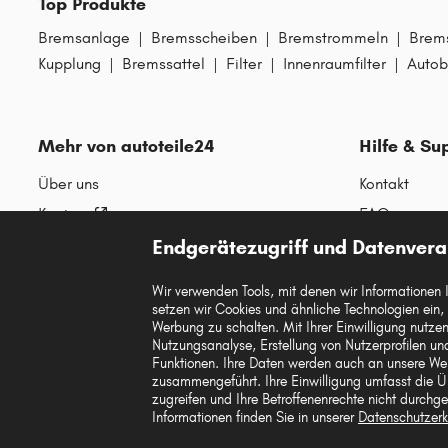
Top Produkte
Bremsanlage
|
Bremsscheiben
|
Bremstrommeln
|
Brem
Kupplung
|
Bremssattel
|
Filter
|
Innenraumfilter
|
Autob
Mehr von autoteile24
Hilfe & Su
Über uns
Kontakt
Karriere
FAQs
Corporate Website
Zahlung
Endgerätezugriff und Datenvera
Gutscheine
Versandinfo
Wir verwenden Tools, mit denen wir Informationen 
Sicherheit
Retouren & 
setzen wir Cookies und ähnliche Technologien ein,
Werbung zu schalten. Mit Ihrer Einwilligung nutzen 
Austauschart
Nutzungsanalyse, Erstellung von Nutzerprofilen 
Funktionen. Ihre Daten werden auch an unsere We
zusammengeführt. Ihre Einwilligung umfasst die Üb
zugreifen und Ihre Betroffenenrechte nicht durchges
Informationen finden Sie in unserer
Datenschutzerk