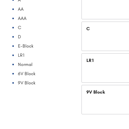
AA
AAA
C
C
D
E-Block
LR1
LR1
Normal
6V Block
9V Block
9V Block