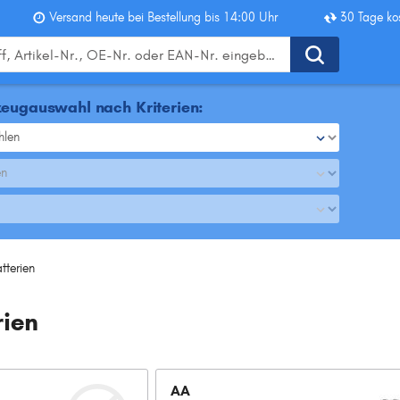
Versand heute bei Bestellung bis 14:00 Uhr
30 Tage ko
eugauswahl nach Kriterien:
hlen
en
tterien
rien
AA