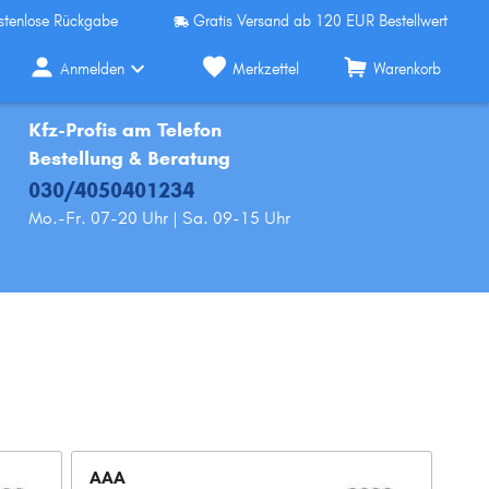
stenlose Rückgabe
Gratis Versand ab 120 EUR Bestellwert
Anmelden
Merkzettel
Warenkorb
Kfz-Profis am Telefon
Bestellung & Beratung
030/4050401234
Mo.-Fr. 07-20 Uhr | Sa. 09-15 Uhr
AAA