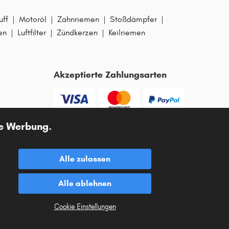
uff
|
Motoröl
|
Zahnriemen
|
Stoßdämpfer
|
en
|
Luftfilter
|
Zündkerzen
|
Keilriemen
Akzeptierte Zahlungsarten
te Werbung.
Vorkasse
Alle zulassen
Unsere Versandpartner
Alle ablehnen
Cookie Einstellungen