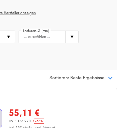
re Hersteller anzeigen
Lochkreis-Ø [mm]
-- auswählen --
Sortieren: Beste Ergebnisse
55,11 €
UVP: 158,27 €
-65%
inkl. 19% MwSt.,
zzgl. Versand