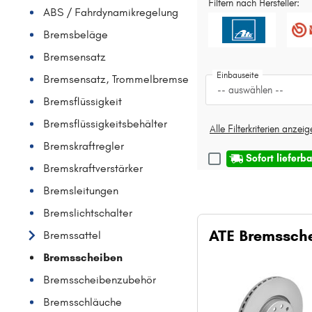
Filtern nach Hersteller:
ABS / Fahrdynamikregelung
Bremsbeläge
Bremsensatz
Einbauseite
Bremsensatz, Trommelbremse
-- auswählen --
Bremsflüssigkeit
Bremsflüssigkeitsbehälter
Alle Filterkriterien anzei
Bremskraftregler
Sofort lieferba
Bremskraftverstärker
Bremsleitungen
Bremslichtschalter
ATE Bremssch
Bremssattel
Bremsscheiben
Bremsscheibenzubehör
Bremsschläuche