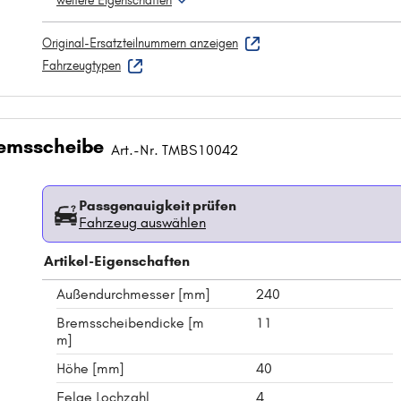
weitere Eigenschaften
Original-Ersatzteilnummern anzeigen
Fahrzeugtypen
emsscheibe
Art.-Nr. TMBS10042
Passgenauigkeit prüfen
Fahrzeug auswählen
Artikel-Eigenschaften
Außendurchmesser [mm]
240
Bremsscheibendicke [m
11
m]
Höhe [mm]
40
Felge Lochzahl
4