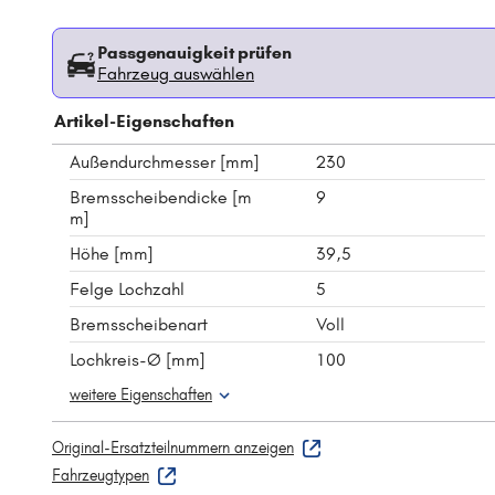
Passgenauigkeit prüfen
Fahrzeug auswählen
Artikel-Eigenschaften
Außendurchmesser [mm]
230
Bremsscheibendicke [m
9
m]
Höhe [mm]
39,5
Felge Lochzahl
5
Bremsscheibenart
Voll
Lochkreis-Ø [mm]
100
weitere Eigenschaften
Original-Ersatzteilnummern anzeigen
Fahrzeugtypen