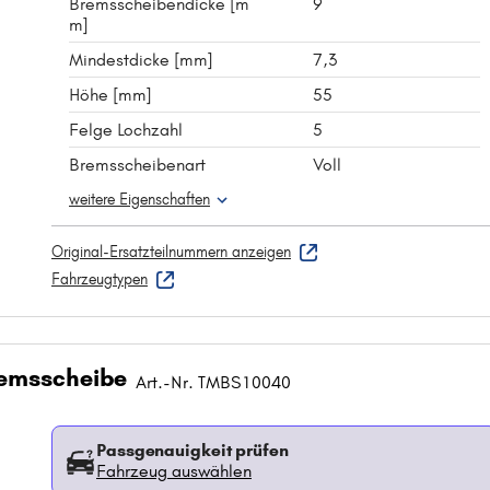
Bremsscheibendicke [m
9
m]
Mindestdicke [mm]
7,3
Höhe [mm]
55
Felge Lochzahl
5
Bremsscheibenart
Voll
weitere Eigenschaften
Original-Ersatzteilnummern anzeigen
Fahrzeugtypen
emsscheibe
Art.-Nr. TMBS10040
Passgenauigkeit prüfen
Fahrzeug auswählen