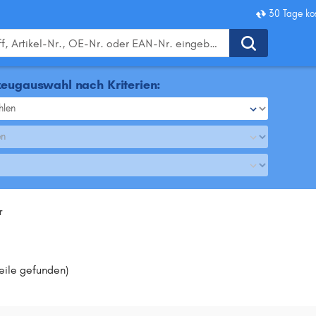
30 Tage ko
eugauswahl nach Kriterien:
hlen
en
r
Teile gefunden
)