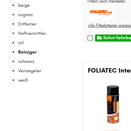
Filtern nach Hersteller:
beige
cognac
Entferner
Alle Filterkriterien anzei
Haftvermittler
Sofort lieferba
rot
Reiniger
schwarz
FOLIATEC Inte
Versiegeler
weiß