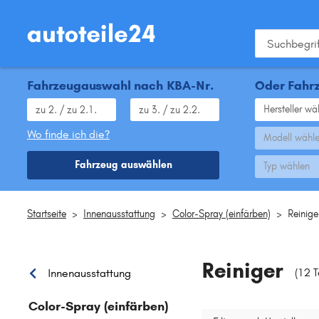
Fahrzeugauswahl nach KBA-Nr.
Oder Fahrz
Hersteller wä
Wo finde ich die?
Modell wähl
Fahrzeug auswählen
Typ wählen
Startseite
>
Innenausstattung
>
Color-Spray (einfärben)
>
Reinige
Reiniger
(12 
Innenausstattung
Color-Spray (einfärben)