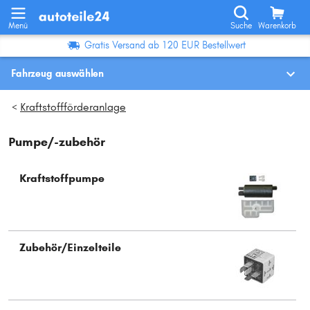
Menü
Suche
Warenkorb
Gratis Versand ab 120 EUR Bestellwert
Fahrzeug auswählen
Fahrzeugauswahl nach KBA-Nr.
Kraftstoffförderanlage
>
Pumpe/-zubehör
Wo finde ich die?
Fahrzeug auswählen
Kraftstoffpumpe
Oder
Oder Fahrzeugauswahl nach Kriterien:
Zubehör/Einzelteile
Hersteller wählen
Modell wählen