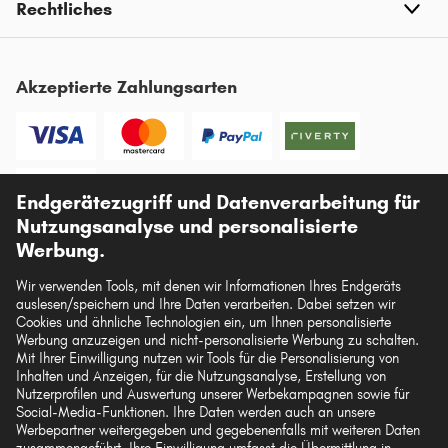
Rechtliches
Akzeptierte Zahlungsarten
Endgerätezugriff und Datenverarbeitung für
Vorkasse
Nutzungsanalyse und personalisierte
Unsere Versandpartner
Werbung.
Wir verwenden Tools, mit denen wir Informationen Ihres Endgeräts
auslesen/speichern und Ihre Daten verarbeiten. Dabei setzen wir
Cookies und ähnliche Technologien ein, um Ihnen personalisierte
Werbung anzuzeigen und nicht-personalisierte Werbung zu schalten.
Mit Ihrer Einwilligung nutzen wir Tools für die Personalisierung von
Die hier dargestellten Daten, insbesondere die gesamte Datenbank, dürfen nicht
Inhalten und Anzeigen, für die Nutzungsanalyse, Erstellung von
vervielfältigt werden. Die Vervielfältigung und Verbreitung der Daten und der
Nutzerprofilen und Auswertung unserer Werbekampagnen sowie für
Datenbank ohne vorherige Einwilligung von TecAlliance und/oder die
Social-Media-Funktionen. Ihre Daten werden auch an unsere
Einbeziehung Dritter in solche Aktivitäten ist streng verboten. Jegliche
unautorisierte Nutzung von Inhalten stellt eine Verletzung des Urheberrechts dar
Werbepartner weitergegeben und gegebenenfalls mit weiteren Daten
und kann rechtliche Schritte nach sich ziehen.