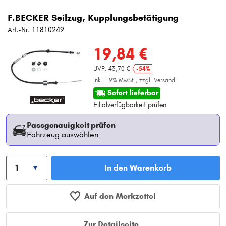
F.BECKER Seilzug, Kupplungsbetätigung
Art.-Nr. 11810249
19,84 €
UVP: 43,70 €
-54%
inkl. 19% MwSt.,
zzgl. Versand
Sofort lieferbar
Filialverfügbarkeit prüfen
Passgenauigkeit prüfen
Fahrzeug auswählen
In den Warenkorb
Auf den Merkzettel
Zur Detailseite