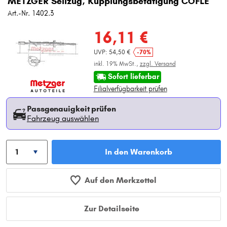
METZGER Seilzug, Kupplungsbetätigung COFLE
Art.-Nr. 1402.3
16,11 €
UVP: 54,50 €
-70%
inkl. 19% MwSt.,
zzgl. Versand
Sofort lieferbar
Filialverfügbarkeit prüfen
Passgenauigkeit prüfen
Fahrzeug auswählen
In den Warenkorb
Auf den Merkzettel
Zur Detailseite