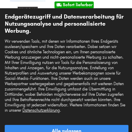
Sofort lieferbar
Filialverfügbarkeit prüfen
Endgerätezugriff und Datenverarbeitung für
Nutzungsanalyse und personalisierte
Passgenauigkeit prüfen
Fahrzeug auswählen
Werbung.
Wir verwenden Tools, mit denen wir Informationen Ihres Endgeräts
auslesen/speichern und Ihre Daten verarbeiten. Dabei setzen wir
In den Warenkorb
Cookies und ähnliche Technologien ein, um Ihnen personalisierte
Werbung anzuzeigen und nicht-personalisierte Werbung zu schalten.
Mit Ihrer Einwilligung nutzen wir Tools für die Personalisierung von
Auf den Merkzettel
Inhalten und Anzeigen, für die Nutzungsanalyse, Erstellung von
Nutzerprofilen und Auswertung unserer Werbekampagnen sowie für
Social-Media-Funktionen. Ihre Daten werden auch an unsere
Zur Detailseite
Werbepartner weitergegeben und gegebenenfalls mit weiteren Daten
zusammengeführt. Ihre Einwilligung umfasst die Übermittlung in
Artikel-Eigenschaften
Drittländer, wobei Behörden möglicherweise auf Ihre Daten zugreifen
und Ihre Betroffenenrechte nicht durchgesetzt werden könnten. Ihre
Einwilligung ist jederzeit widerrufbar. Weitere Informationen finden Sie
Länge1/Länge2 [mm]
803 / 465
in unserer
Datenschutzerklärung
.
Original-Ersatzteilnummern anzeigen
Fahrzeugtypen
Alle zulassen