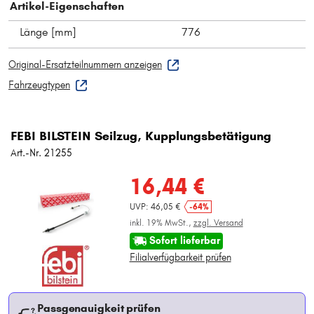
Artikel-Eigenschaften
Länge [mm]
776
Original-Ersatzteilnummern anzeigen
Fahrzeugtypen
FEBI BILSTEIN Seilzug, Kupplungsbetätigung
Art.-Nr. 21255
16,44 €
UVP: 46,05 €
-64%
inkl. 19% MwSt.,
zzgl. Versand
Sofort lieferbar
Filialverfügbarkeit prüfen
Passgenauigkeit prüfen