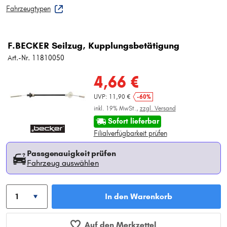
Fahrzeugtypen
F.BECKER Seilzug, Kupplungsbetätigung
Art.-Nr. 11810050
4,66 €
UVP: 11,90 €
-60%
inkl. 19% MwSt.,
zzgl. Versand
Sofort lieferbar
Filialverfügbarkeit prüfen
Passgenauigkeit prüfen
Fahrzeug auswählen
In den Warenkorb
Auf den Merkzettel