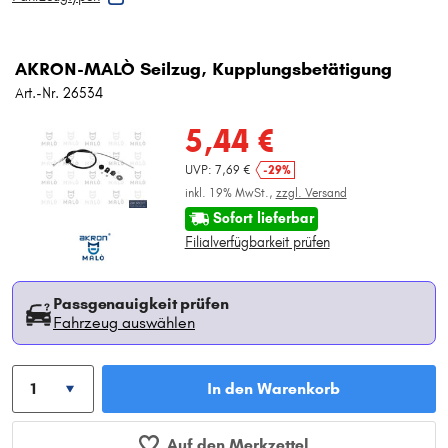
AKRON-MALÒ Seilzug, Kupplungsbetätigung
Art.-Nr. 26534
5,44 €
UVP: 7,69 €
-29%
inkl. 19% MwSt.,
zzgl. Versand
Sofort lieferbar
Filialverfügbarkeit prüfen
Passgenauigkeit prüfen
Fahrzeug auswählen
In den Warenkorb
Auf den Merkzettel