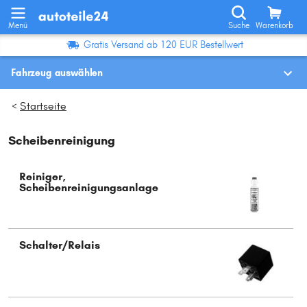
Menü
Suche
Warenkorb
Gratis Versand ab 120 EUR Bestellwert
Fahrzeug auswählen
Fahrzeugauswahl nach KBA-Nr.
Startseite
>
Scheibenreinigung
Wo finde ich die?
Fahrzeug auswählen
Reiniger,
Scheibenreinigungsanlage
Oder
Oder Fahrzeugauswahl nach Kriterien:
Schalter/Relais
Hersteller wählen
Modell wählen