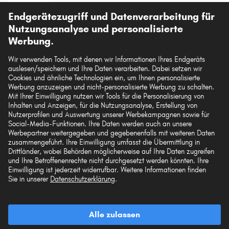
Endgerätezugriff und Datenverarbeitung für
Vorkasse
Nutzungsanalyse und personalisierte
Unsere Versandpartner
Werbung.
Wir verwenden Tools, mit denen wir Informationen Ihres Endgeräts
auslesen/speichern und Ihre Daten verarbeiten. Dabei setzen wir
Cookies und ähnliche Technologien ein, um Ihnen personalisierte
Werbung anzuzeigen und nicht-personalisierte Werbung zu schalten.
Mit Ihrer Einwilligung nutzen wir Tools für die Personalisierung von
Die hier dargestellten Daten, insbesondere die gesamte Datenbank, dürfen nicht
Inhalten und Anzeigen, für die Nutzungsanalyse, Erstellung von
vervielfältigt werden. Die Vervielfältigung und Verbreitung der Daten und der
Nutzerprofilen und Auswertung unserer Werbekampagnen sowie für
Datenbank ohne vorherige Einwilligung von TecAlliance und/oder die
Social-Media-Funktionen. Ihre Daten werden auch an unsere
Einbeziehung Dritter in solche Aktivitäten ist streng verboten. Jegliche
unautorisierte Nutzung von Inhalten stellt eine Verletzung des Urheberrechts dar
Werbepartner weitergegeben und gegebenenfalls mit weiteren Daten
und kann rechtliche Schritte nach sich ziehen.
zusammengeführt. Ihre Einwilligung umfasst die Übermittlung in
Drittländer, wobei Behörden möglicherweise auf Ihre Daten zugreifen
und Ihre Betroffenenrechte nicht durchgesetzt werden könnten. Ihre
Vertrag widerrufen
Einwilligung ist jederzeit widerrufbar. Weitere Informationen finden
Sie in unserer
Datenschutzerklärung
.
© 2026 kfzteile24 GmbH - Alle Rechte vorbehalten.
Alle zulassen