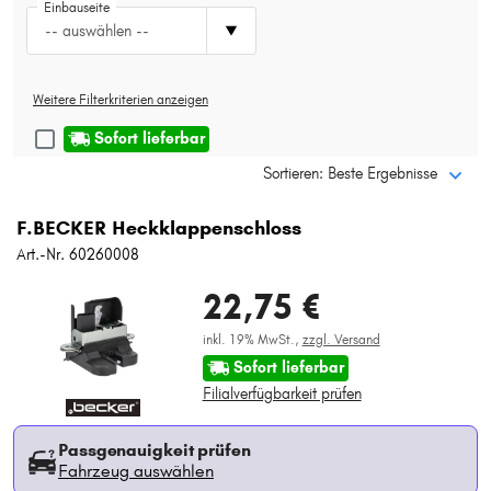
Einbauseite
Typ wählen
-- auswählen --
Weitere Filterkriterien anzeigen
Sofort lieferbar
Sortieren: Beste Ergebnisse
F.BECKER Heckklappenschloss
Art.-Nr. 60260008
22,75 €
inkl. 19% MwSt.,
zzgl. Versand
Sofort lieferbar
Filialverfügbarkeit prüfen
Passgenauigkeit prüfen
Fahrzeug auswählen