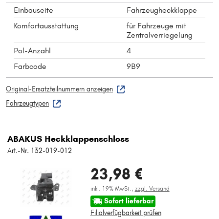
Einbauseite
Fahrzeugheckklappe
Komfortausstattung
für Fahrzeuge mit
Zentralverriegelung
Pol-Anzahl
4
Farbcode
9B9
Original-Ersatzteilnummern anzeigen
Fahrzeugtypen
ABAKUS Heckklappenschloss
Art.-Nr. 132-019-012
23,98 €
inkl. 19% MwSt.,
zzgl. Versand
Sofort lieferbar
Filialverfügbarkeit prüfen