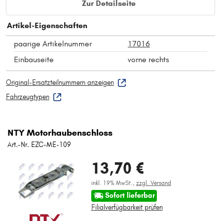
Zur Detailseite
Artikel-Eigenschaften
paarige Artikelnummer
17016
Einbauseite
vorne rechts
Original-Ersatzteilnummern anzeigen
Fahrzeugtypen
NTY Motorhaubenschloss
Art.-Nr. EZC-ME-109
13,70 €
inkl. 19% MwSt.,
zzgl. Versand
Sofort lieferbar
Filialverfügbarkeit prüfen