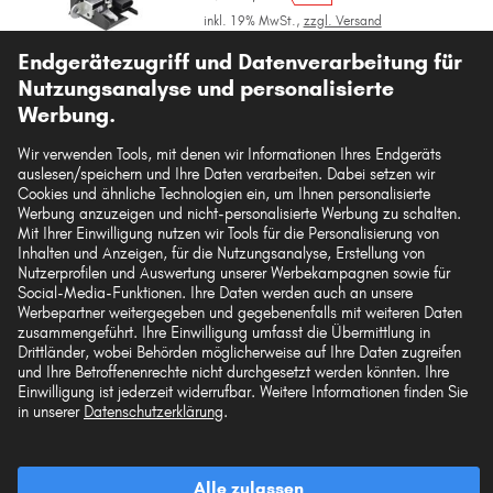
inkl. 19% MwSt.,
zzgl. Versand
Sofort lieferbar
Endgerätezugriff und Datenverarbeitung für
Filialverfügbarkeit prüfen
Nutzungsanalyse und personalisierte
Werbung.
Passgenauigkeit prüfen
Fahrzeug auswählen
Wir verwenden Tools, mit denen wir Informationen Ihres Endgeräts
auslesen/speichern und Ihre Daten verarbeiten. Dabei setzen wir
Cookies und ähnliche Technologien ein, um Ihnen personalisierte
In den Warenkorb
Werbung anzuzeigen und nicht-personalisierte Werbung zu schalten.
Mit Ihrer Einwilligung nutzen wir Tools für die Personalisierung von
Inhalten und Anzeigen, für die Nutzungsanalyse, Erstellung von
Auf den Merkzettel
Nutzerprofilen und Auswertung unserer Werbekampagnen sowie für
Social-Media-Funktionen. Ihre Daten werden auch an unsere
Werbepartner weitergegeben und gegebenenfalls mit weiteren Daten
zusammengeführt. Ihre Einwilligung umfasst die Übermittlung in
Zur Detailseite
Drittländer, wobei Behörden möglicherweise auf Ihre Daten zugreifen
und Ihre Betroffenenrechte nicht durchgesetzt werden könnten. Ihre
Artikel-Eigenschaften
Einwilligung ist jederzeit widerrufbar. Weitere Informationen finden Sie
in unserer
Datenschutzerklärung
.
Betriebsart
mechanisch
Steckergehäuseform
D-Form
Alle zulassen