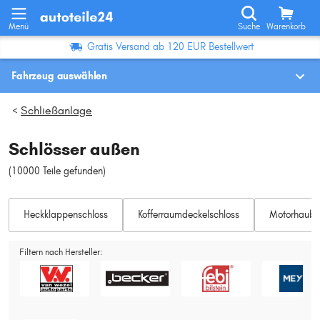
Menü
Suche
Warenkorb
Gratis Versand ab 120 EUR Bestellwert
Fahrzeug auswählen
Fahrzeugauswahl nach KBA-Nr.
Schließanlage
>
Schlösser außen
Wo finde ich die?
(10000 Teile gefunden
)
Fahrzeug auswählen
Heckklappenschloss
Kofferraumdeckelschloss
Oder
Motorhaube
Oder Fahrzeugauswahl nach Kriterien:
Filtern nach Hersteller:
Hersteller wählen
Modell wählen