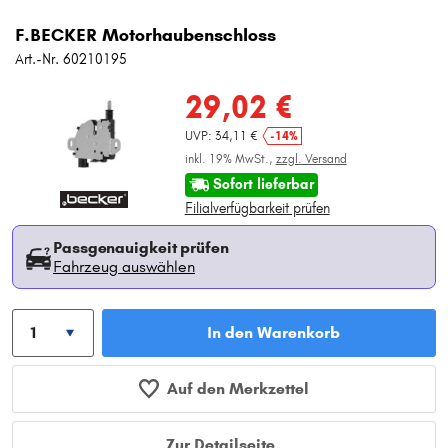
F.BECKER Motorhaubenschloss
Art.-Nr. 60210195
29,02 €
UVP: 34,11 €
-14%
inkl. 19% MwSt.,
zzgl. Versand
Sofort lieferbar
Filialverfügbarkeit prüfen
Passgenauigkeit prüfen
Fahrzeug auswählen
In den Warenkorb
Auf den Merkzettel
Zur Detailseite