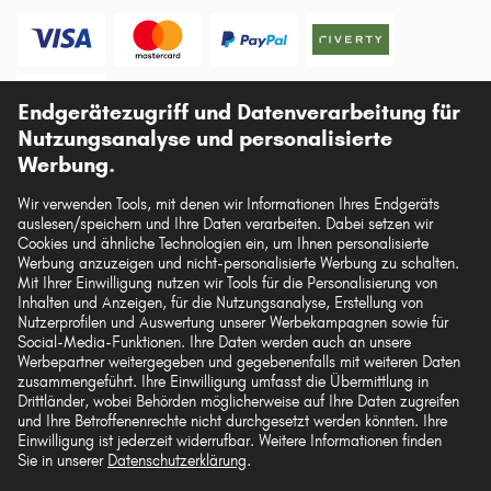
Endgerätezugriff und Datenverarbeitung für
Vorkasse
Nutzungsanalyse und personalisierte
Unsere Versandpartner
Werbung.
Wir verwenden Tools, mit denen wir Informationen Ihres Endgeräts
auslesen/speichern und Ihre Daten verarbeiten. Dabei setzen wir
Cookies und ähnliche Technologien ein, um Ihnen personalisierte
Werbung anzuzeigen und nicht-personalisierte Werbung zu schalten.
Mit Ihrer Einwilligung nutzen wir Tools für die Personalisierung von
Die hier dargestellten Daten, insbesondere die gesamte Datenbank, dürfen nicht
Inhalten und Anzeigen, für die Nutzungsanalyse, Erstellung von
vervielfältigt werden. Die Vervielfältigung und Verbreitung der Daten und der
Nutzerprofilen und Auswertung unserer Werbekampagnen sowie für
Datenbank ohne vorherige Einwilligung von TecAlliance und/oder die
Social-Media-Funktionen. Ihre Daten werden auch an unsere
Einbeziehung Dritter in solche Aktivitäten ist streng verboten. Jegliche
unautorisierte Nutzung von Inhalten stellt eine Verletzung des Urheberrechts dar
Werbepartner weitergegeben und gegebenenfalls mit weiteren Daten
und kann rechtliche Schritte nach sich ziehen.
zusammengeführt. Ihre Einwilligung umfasst die Übermittlung in
Drittländer, wobei Behörden möglicherweise auf Ihre Daten zugreifen
und Ihre Betroffenenrechte nicht durchgesetzt werden könnten. Ihre
Vertrag widerrufen
Einwilligung ist jederzeit widerrufbar. Weitere Informationen finden
Sie in unserer
Datenschutzerklärung
.