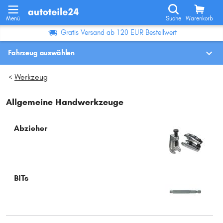
Menü
Suche
Warenkorb
Gratis Versand ab 120 EUR Bestellwert
Fahrzeug auswählen
Fahrzeugauswahl nach KBA-Nr.
Werkzeug
>
Allgemeine Handwerkzeuge
Wo finde ich die?
Fahrzeug auswählen
Abzieher
Oder
Oder Fahrzeugauswahl nach Kriterien:
BITs
Hersteller wählen
Modell wählen