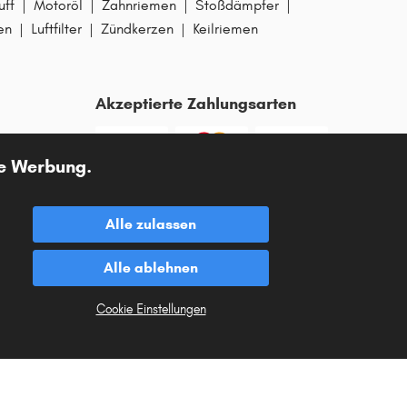
uff
|
Motoröl
|
Zahnriemen
|
Stoßdämpfer
|
en
|
Luftfilter
|
Zündkerzen
|
Keilriemen
Akzeptierte Zahlungsarten
te Werbung.
Vorkasse
Alle zulassen
Unsere Versandpartner
Alle ablehnen
Cookie Einstellungen