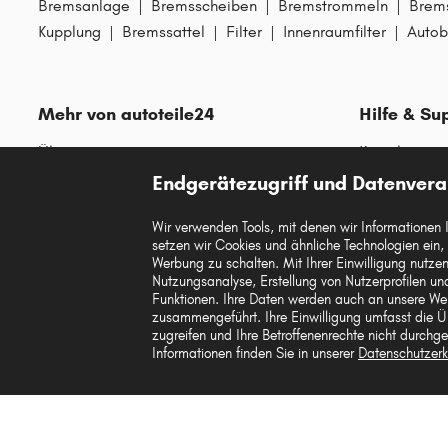
Bremsanlage
|
Bremsscheiben
|
Bremstrommeln
|
Brem
Kupplung
|
Bremssattel
|
Filter
|
Innenraumfilter
|
Autob
Mehr von autoteile24
Hilfe & Su
Über uns
Kontakt
Endgerätezugriff und Datenvera
Karriere
FAQs
Corporate Website
Zahlung
Wir verwenden Tools, mit denen wir Informationen 
Gutscheine
Versandinfo
setzen wir Cookies und ähnliche Technologien ein,
Werbung zu schalten. Mit Ihrer Einwilligung nutzen 
Sicherheit
Retouren & 
Nutzungsanalyse, Erstellung von Nutzerprofilen 
Funktionen. Ihre Daten werden auch an unsere We
Austauschart
zusammengeführt. Ihre Einwilligung umfasst die Üb
zugreifen und Ihre Betroffenenrechte nicht durchges
Informationen finden Sie in unserer
Datenschutzerk