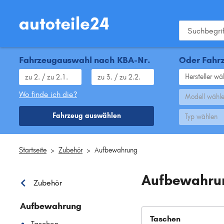
Fahrzeugauswahl nach KBA-Nr.
Oder Fahrz
Hersteller wä
Wo finde ich die?
Modell wähl
Fahrzeug auswählen
Typ wählen
Startseite
>
Zubehör
>
Aufbewahrung
Aufbewahru
Zubehör
Aufbewahrung
Taschen
Taschen