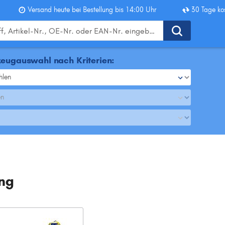
Versand heute bei Bestellung bis 14:00 Uhr
30 Tage ko
eugauswahl nach Kriterien:
hlen
en
ng