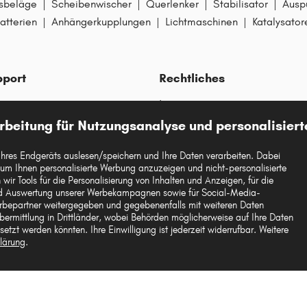
sbeläge
|
Scheibenwischer
|
Querlenker
|
Stabilisator
|
Ausp
atterien
|
Anhängerkupplungen
|
Lichtmaschinen
|
Katalysator
pport
Rechtliches
Impressum
rbeitung für Nutzungsanalyse und personalisier
Datenschutz
AGBs
Ihres Endgeräts auslesen/speichern und Ihre Daten verarbeiten. Dabei
Widerrufsrecht
 um Ihnen personalisierte Werbung anzuzeigen und nicht-personalisierte
wir Tools für die Personalisierung von Inhalten und Anzeigen, für die
Garantie
Whistleblowersystem
und Auswertung unserer Werbekampagnen sowie für Social-Media-
rbepartner weitergegeben und gegebenenfalls mit weiteren Daten
ikel
Cookie-Einstellungen
ermittlung in Drittländer, wobei Behörden möglicherweise auf Ihre Daten
etzt werden könnten. Ihre Einwilligung ist jederzeit widerrufbar. Weitere
lärung
.