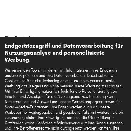
Top Produkte
Endgerätezugriff und Datenverarbeitung für
Nutzungsanalyse und personalisierte
Mehr von autoteile24
Werbung.
Wir verwenden Tools, mit denen wir Informationen Ihres Endgeräts
Hilfe & Support
auslesen/speichern und Ihre Daten verarbeiten. Dabei setzen wir
Cookies und ähnliche Technologien ein, um Ihnen personalisierte
Werbung anzuzeigen und nicht-personalisierte Werbung zu schalten.
Rechtliches
Mit Ihrer Einwilligung nutzen wir Tools für die Personalisierung von
Inhalten und Anzeigen, für die Nutzungsanalyse, Erstellung von
Nutzerprofilen und Auswertung unserer Werbekampagnen sowie für
Social-Media-Funktionen. Ihre Daten werden auch an unsere
Akzeptierte Zahlungsarten
Werbepartner weitergegeben und gegebenenfalls mit weiteren Daten
zusammengeführt. Ihre Einwilligung umfasst die Übermittlung in
Drittländer, wobei Behörden möglicherweise auf Ihre Daten zugreifen
und Ihre Betroffenenrechte nicht durchgesetzt werden könnten. Ihre