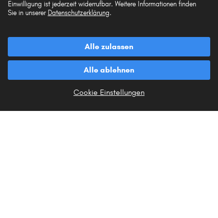
Einwilligung ist jederzeit widerrufbar. Weitere Informationen finden
Sie in unserer
Datenschutzerklärung
.
Vorkasse
Unsere Versandpartner
Alle zulassen
Alle ablehnen
Cookie Einstellungen
Die hier dargestellten Daten, insbesondere die gesamte Datenbank, dürfen nicht
vervielfältigt werden. Die Vervielfältigung und Verbreitung der Daten und der
Datenbank ohne vorherige Einwilligung von TecAlliance und/oder die
Einbeziehung Dritter in solche Aktivitäten ist streng verboten. Jegliche
unautorisierte Nutzung von Inhalten stellt eine Verletzung des Urheberrechts dar
und kann rechtliche Schritte nach sich ziehen.
Vertrag widerrufen
© 2026 kfzteile24 GmbH - Alle Rechte vorbehalten.