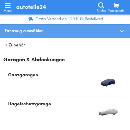
Menü
Suche
Warenkorb
Gratis Versand ab 120 EUR Bestellwert
Fahrzeug auswählen
Fahrzeugauswahl nach KBA-Nr.
Zubehör
>
Garagen & Abdeckungen
Wo finde ich die?
Fahrzeug auswählen
Ganzgaragen
Oder
Oder Fahrzeugauswahl nach Kriterien:
Hagelschutzgarage
Hersteller wählen
Modell wählen