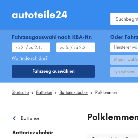
Fahrzeugauswahl nach KBA-Nr.
Oder Fahrz
Hersteller wä
Wo finde ich die?
Modell wähl
Fahrzeug auswählen
Typ wählen
Startseite
>
Batterien
>
Batteriezubehör
>
Polklemmen
Polklemme
Batterien
Batteriezubehör