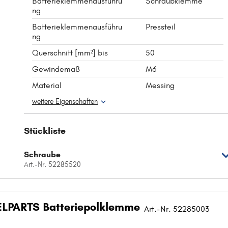
Batterieklemmenausführu
Schraubklemme
ng
Batterieklemmenausführu
Pressteil
ng
Querschnitt [mm²] bis
50
Gewindemaß
M6
Material
Messing
weitere Eigenschaften
Stückliste
Schraube
Art.-Nr. 52285520
LPARTS Batteriepolklemme
Art.-Nr. 52285003