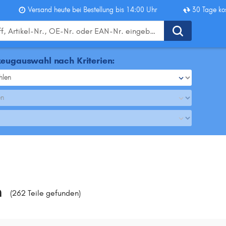
Versand heute bei Bestellung bis 14:00 Uhr
30 Tage ko
eugauswahl nach Kriterien:
hlen
en
n
(262 Teile gefunden
)