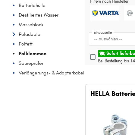
Filtern nach Hersteller:
Batteriehülle
Destiliertes Wasser
Masseblock
Einbauseite
Poladapter
-- auswählen --
Polfett
Polklemmen
Sofort lieferba
Bei Bestellung bis 1
Säureprüfer
Verlängerungs- & Adapterkabel
HELLA Batteri