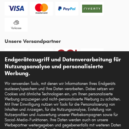
Vorkasse
Unsere Versandpartner
Endgerätezugriff und Datenverarbeitung für
Nutzungsanalyse und personalisierte
Werbung.
Die hier dargestellten Daten, insbesondere die gesamte Datenbank, dürfen nicht
vervielfältigt werden. Die Vervielfältigung und Verbreitung der Daten und der
Wir verwenden Tools, mit denen wir Informationen Ihres Endgeräts
Datenbank ohne vorherige Einwilligung von TecAlliance und/oder die
Einbeziehung Dritter in solche Aktivitäten ist streng verboten. Jegliche
auslesen/speichern und Ihre Daten verarbeiten. Dabei setzen wir
unautorisierte Nutzung von Inhalten stellt eine Verletzung des Urheberrechts dar
Cookies und ähnliche Technologien ein, um Ihnen personalisierte
und kann rechtliche Schritte nach sich ziehen.
Werbung anzuzeigen und nicht-personalisierte Werbung zu schalten.
Mit Ihrer Einwilligung nutzen wir Tools für die Personalisierung von
Inhalten und Anzeigen, für die Nutzungsanalyse, Erstellung von
Vertrag widerrufen
Nutzerprofilen und Auswertung unserer Werbekampagnen sowie für
Social-Media-Funktionen. Ihre Daten werden auch an unsere
Werbepartner weitergegeben und gegebenenfalls mit weiteren Daten