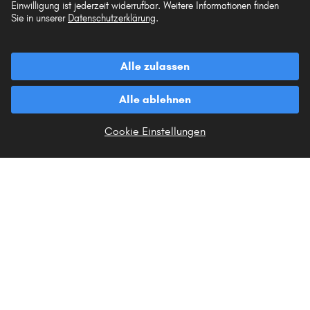
Einwilligung ist jederzeit widerrufbar. Weitere Informationen finden
Sie in unserer
Datenschutzerklärung
.
Vorkasse
Unsere Versandpartner
Alle zulassen
Alle ablehnen
Cookie Einstellungen
Die hier dargestellten Daten, insbesondere die gesamte Datenbank, dürfen nicht
vervielfältigt werden. Die Vervielfältigung und Verbreitung der Daten und der
Datenbank ohne vorherige Einwilligung von TecAlliance und/oder die
Einbeziehung Dritter in solche Aktivitäten ist streng verboten. Jegliche
unautorisierte Nutzung von Inhalten stellt eine Verletzung des Urheberrechts dar
und kann rechtliche Schritte nach sich ziehen.
Vertrag widerrufen
© 2026 kfzteile24 GmbH - Alle Rechte vorbehalten.