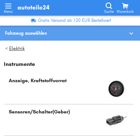
Menü
Suche
Warenkorb
Gratis Versand ab 120 EUR Bestellwert
Fahrzeug auswählen
Fahrzeugauswahl nach KBA-Nr.
Elektrik
>
Instrumente
Wo finde ich die?
Fahrzeug auswählen
Anzeige, Kraftstoffvorrat
Oder
Oder Fahrzeugauswahl nach Kriterien:
Sensoren/Schalter(Geber)
Hersteller wählen
Modell wählen