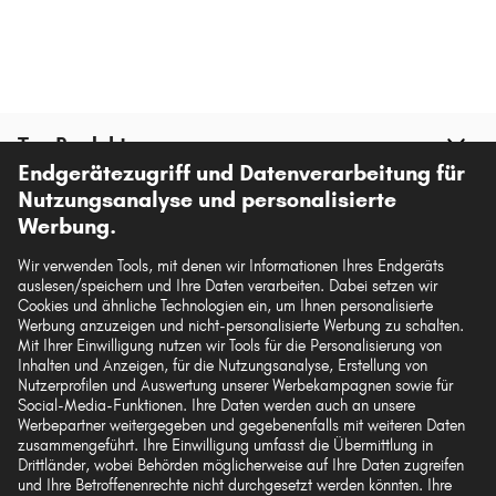
Top Produkte
Endgerätezugriff und Datenverarbeitung für
Nutzungsanalyse und personalisierte
Mehr von autoteile24
Werbung.
Wir verwenden Tools, mit denen wir Informationen Ihres Endgeräts
Hilfe & Support
auslesen/speichern und Ihre Daten verarbeiten. Dabei setzen wir
Cookies und ähnliche Technologien ein, um Ihnen personalisierte
Werbung anzuzeigen und nicht-personalisierte Werbung zu schalten.
Rechtliches
Mit Ihrer Einwilligung nutzen wir Tools für die Personalisierung von
Inhalten und Anzeigen, für die Nutzungsanalyse, Erstellung von
Nutzerprofilen und Auswertung unserer Werbekampagnen sowie für
Social-Media-Funktionen. Ihre Daten werden auch an unsere
Akzeptierte Zahlungsarten
Werbepartner weitergegeben und gegebenenfalls mit weiteren Daten
zusammengeführt. Ihre Einwilligung umfasst die Übermittlung in
Drittländer, wobei Behörden möglicherweise auf Ihre Daten zugreifen
und Ihre Betroffenenrechte nicht durchgesetzt werden könnten. Ihre