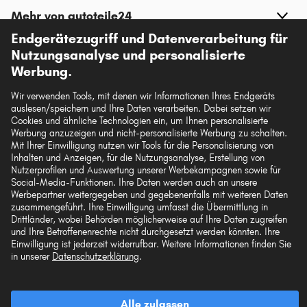
Mehr von autoteile24
Endgerätezugriff und Datenverarbeitung für
Nutzungsanalyse und personalisierte
Hilfe & Support
Werbung.
Rechtliches
Wir verwenden Tools, mit denen wir Informationen Ihres Endgeräts
auslesen/speichern und Ihre Daten verarbeiten. Dabei setzen wir
Cookies und ähnliche Technologien ein, um Ihnen personalisierte
Werbung anzuzeigen und nicht-personalisierte Werbung zu schalten.
Mit Ihrer Einwilligung nutzen wir Tools für die Personalisierung von
Akzeptierte Zahlungsarten
Inhalten und Anzeigen, für die Nutzungsanalyse, Erstellung von
Nutzerprofilen und Auswertung unserer Werbekampagnen sowie für
Social-Media-Funktionen. Ihre Daten werden auch an unsere
Werbepartner weitergegeben und gegebenenfalls mit weiteren Daten
zusammengeführt. Ihre Einwilligung umfasst die Übermittlung in
Drittländer, wobei Behörden möglicherweise auf Ihre Daten zugreifen
Vorkasse
und Ihre Betroffenenrechte nicht durchgesetzt werden könnten. Ihre
Einwilligung ist jederzeit widerrufbar. Weitere Informationen finden Sie
in unserer
Datenschutzerklärung
.
Unsere Versandpartner
Alle zulassen