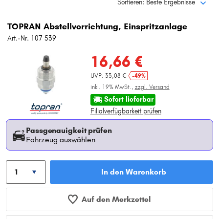
Sortieren: Beste Ergebnisse
Typ wählen
TOPRAN Abstellvorrichtung, Einspritzanlage
Art.-Nr. 107 539
16,66 €
UVP: 33,08 €
-49%
inkl. 19% MwSt.,
zzgl. Versand
Sofort lieferbar
Filialverfügbarkeit prüfen
Passgenauigkeit prüfen
Fahrzeug auswählen
In den Warenkorb
Auf den Merkzettel