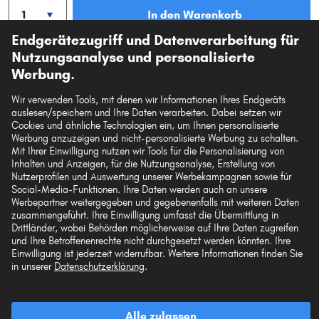
In den Warenkorb
Endgerätezugriff und Datenverarbeitung für
Auf den Merkzettel
Nutzungsanalyse und personalisierte
Werbung.
Zur Detailseite
Wir verwenden Tools, mit denen wir Informationen Ihres Endgeräts
auslesen/speichern und Ihre Daten verarbeiten. Dabei setzen wir
Artikel-Eigenschaften
Cookies und ähnliche Technologien ein, um Ihnen personalisierte
Werbung anzuzeigen und nicht-personalisierte Werbung zu schalten.
Mit Ihrer Einwilligung nutzen wir Tools für die Personalisierung von
Material
NBR (Nitril-Butadien-
Inhalten und Anzeigen, für die Nutzungsanalyse, Erstellung von
Kautschuk)
Nutzerprofilen und Auswertung unserer Werbekampagnen sowie für
Form
O-Ring
Social-Media-Funktionen. Ihre Daten werden auch an unsere
Werbepartner weitergegeben und gegebenenfalls mit weiteren Daten
Innendurchmesser [mm]
10
zusammengeführt. Ihre Einwilligung umfasst die Übermittlung in
Drittländer, wobei Behörden möglicherweise auf Ihre Daten zugreifen
Außendurchmesser [mm]
15
und Ihre Betroffenenrechte nicht durchgesetzt werden könnten. Ihre
Einwilligung ist jederzeit widerrufbar. Weitere Informationen finden Sie
Dicke/Stärke [mm]
2,5
in unserer
Datenschutzerklärung
.
Original-Ersatzteilnummern anzeigen
Fahrzeugtypen
Alle zulassen