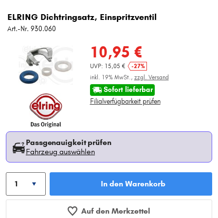
ELRING Dichtringsatz, Einspritzventil
Art.-Nr. 930.060
10,95 €
UVP: 15,05 €
-27%
inkl. 19% MwSt.,
zzgl. Versand
Sofort lieferbar
Filialverfügbarkeit prüfen
Passgenauigkeit prüfen
Fahrzeug auswählen
In den Warenkorb
Auf den Merkzettel