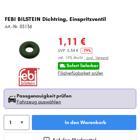
FEBI BILSTEIN Dichtring, Einspritzventil
Art.-Nr. 05136
1,11 €
UVP: 5,34 €
-79%
inkl. 19% MwSt.,
zzgl. Versand
Sofort lieferbar
Filialverfügbarkeit prüfen
Passgenauigkeit prüfen
Fahrzeug auswählen
In den Warenkorb
Auf den Merkzettel