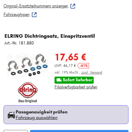
Original-Ersatzteilnummern anzeigen
Fahrzeugtypen
ELRING Dichtringsatz, Einspritzventil
Art.-Nr. 181.880
17,65 €
UVP: 46,17 €
-61%
inkl. 19% MwSt.,
zzgl. Versand
Sofort lieferbar
Filialverfügbarkeit prüfen
Passgenauigkeit prüfen
Fahrzeug auswählen