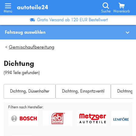
Menü
Suche
Warenkorb
Gratis Versand ab 120 EUR Bestellwert
Fahrzeug auswählen
Fahrzeugauswahl nach KBA-Nr.
Gemischaufbereitung
>
Dichtung
Wo finde ich die?
(994 Teile gefunden
)
Fahrzeug auswählen
Dichtring, Düsenhalter
Dichtring, Einspritzventil
Oder
Dichtringsa
Oder Fahrzeugauswahl nach Kriterien:
Filtern nach Hersteller:
Hersteller wählen
Modell wählen