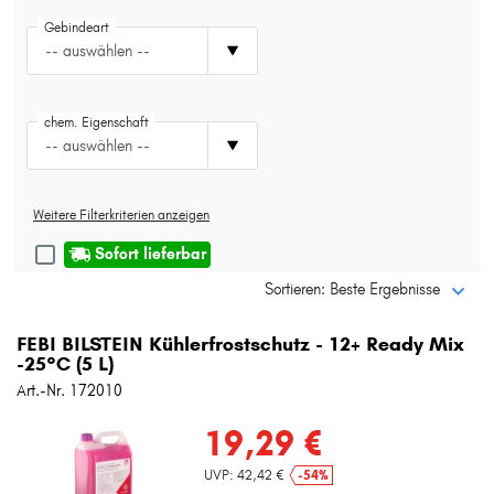
Typ wählen
Gebindeart
-- auswählen --
chem. Eigenschaft
-- auswählen --
Weitere Filterkriterien anzeigen
Sofort lieferbar
Sortieren: Beste Ergebnisse
FEBI BILSTEIN Kühlerfrostschutz - 12+ Ready Mix
-25°C (5 L)
Art.-Nr. 172010
19,29 €
UVP: 42,42 €
-54%