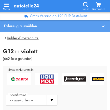
Menü
Suche
Warenkorb
Gratis Versand ab 120 EUR Bestellwert
Fahrzeug auswählen
Fahrzeugauswahl nach KBA-Nr.
Kühler-Frostschutz
>
G12++ violett
Wo finde ich die?
(662 Teile gefunden
)
Fahrzeug auswählen
Filtern nach Hersteller:
Oder
Oder Fahrzeugauswahl nach Kriterien:
Hersteller wählen
Spezifikation
-- auswählen --
Modell wählen