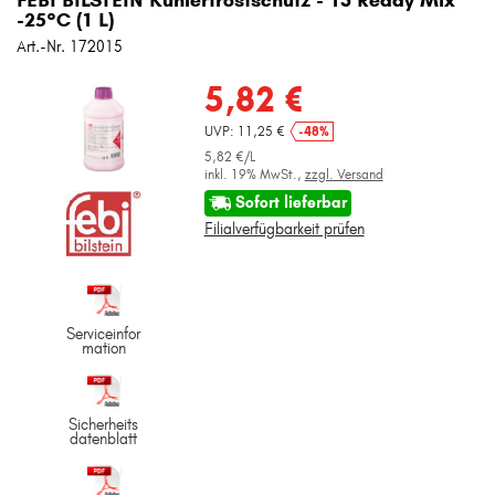
-25°C (1 L)
Art.-Nr. 172015
5,82 €
UVP: 11,25 €
-48%
5,82 €/L
inkl. 19% MwSt.,
zzgl. Versand
Sofort lieferbar
Filialverfügbarkeit prüfen
Serviceinfor
mation
Sicherheits
datenblatt