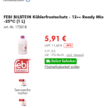
FEBI BILSTEIN Kühlerfrostschutz - 12++ Ready Mix
-25°C (1 L)
Art.-Nr. 172018
5,91 €
UVP: 11,60 €
-49%
5,91 €/L
inkl. 19% MwSt.,
zzgl. Versand
Sofort lieferbar
Filialverfügbarkeit prüfen
Serviceinfor
mation