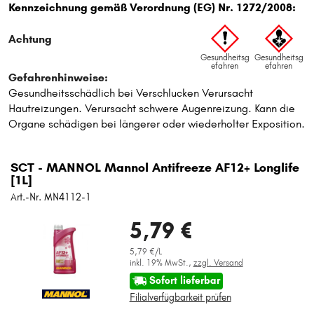
SCT - MANNOL Mannol Antifreeze AF12+ Longlife
[1L]
Art.-Nr. MN4112-1
5,79 €
5,79 €/L
inkl. 19% MwSt.,
zzgl. Versand
Sofort lieferbar
Filialverfügbarkeit prüfen