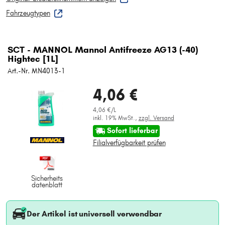
Fahrzeugtypen
SCT - MANNOL Mannol Antifreeze AG13 (-40)
Hightec [1L]
Art.-Nr. MN4013-1
4,06 €
4,06 €/L
inkl. 19% MwSt.,
zzgl. Versand
Sofort lieferbar
Filialverfügbarkeit prüfen
Sicherheits
datenblatt
Der Artikel ist universell verwendbar