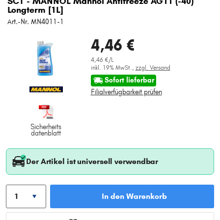
SCT - MANNOL Mannol Antifreeze AG11 (-40)
Longterm [1L]
Art.-Nr. MN4011-1
4,46 €
4,46 €/L
inkl. 19% MwSt.,
zzgl. Versand
Sofort lieferbar
Filialverfügbarkeit prüfen
Sicherheits
datenblatt
Der Artikel ist universell verwendbar
In den Warenkorb