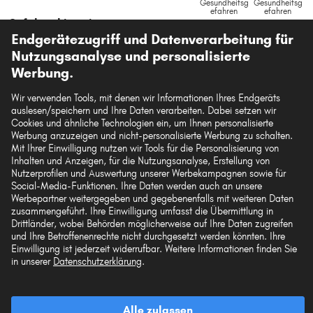
Endgerätezugriff und Datenverarbeitung für
Nutzungsanalyse und personalisierte
Werbung.
Original-Ersatzteilnummern anzeigen
Wir verwenden Tools, mit denen wir Informationen Ihres Endgeräts
auslesen/speichern und Ihre Daten verarbeiten. Dabei setzen wir
FEBI BILSTEIN Kühlerfrostschutz - 12++ Ready Mix
Cookies und ähnliche Technologien ein, um Ihnen personalisierte
-25°C (1 L)
Werbung anzuzeigen und nicht-personalisierte Werbung zu schalten.
Art.-Nr. 172018
Mit Ihrer Einwilligung nutzen wir Tools für die Personalisierung von
Inhalten und Anzeigen, für die Nutzungsanalyse, Erstellung von
5,91 €
Nutzerprofilen und Auswertung unserer Werbekampagnen sowie für
Social-Media-Funktionen. Ihre Daten werden auch an unsere
Werbepartner weitergegeben und gegebenenfalls mit weiteren Daten
UVP: 11,60 €
-49%
zusammengeführt. Ihre Einwilligung umfasst die Übermittlung in
5,91 €/L
Drittländer, wobei Behörden möglicherweise auf Ihre Daten zugreifen
inkl. 19% MwSt.,
zzgl. Versand
und Ihre Betroffenenrechte nicht durchgesetzt werden könnten. Ihre
Sofort lieferbar
Einwilligung ist jederzeit widerrufbar. Weitere Informationen finden Sie
in unserer
Datenschutzerklärung
.
Filialverfügbarkeit prüfen
Alle zulassen