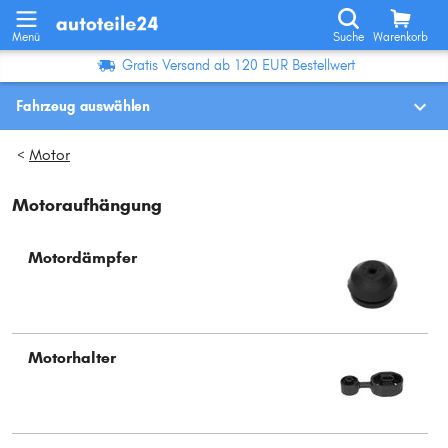
Menü
Suche
Warenkorb
Gratis Versand ab 120 EUR Bestellwert
Fahrzeug auswählen
Fahrzeugauswahl nach KBA-Nr.
Motor
>
Motoraufhängung
Wo finde ich die?
Fahrzeug auswählen
Motordämpfer
Oder
Oder Fahrzeugauswahl nach Kriterien:
Motorhalter
Hersteller wählen
Modell wählen