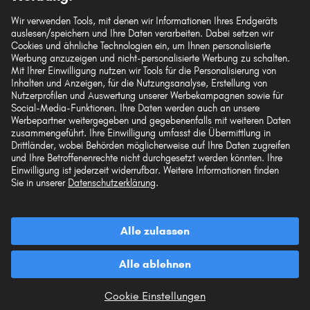
Wir verwenden Tools, mit denen wir Informationen Ihres Endgeräts
auslesen/speichern und Ihre Daten verarbeiten. Dabei setzen wir
Cookies und ähnliche Technologien ein, um Ihnen personalisierte
Werbung anzuzeigen und nicht-personalisierte Werbung zu schalten.
Mit Ihrer Einwilligung nutzen wir Tools für die Personalisierung von
Die hier dargestellten Daten, insbesondere die gesamte Datenbank, dürfen nicht
Inhalten und Anzeigen, für die Nutzungsanalyse, Erstellung von
vervielfältigt werden. Die Vervielfältigung und Verbreitung der Daten und der
Nutzerprofilen und Auswertung unserer Werbekampagnen sowie für
Datenbank ohne vorherige Einwilligung von TecAlliance und/oder die
Social-Media-Funktionen. Ihre Daten werden auch an unsere
Einbeziehung Dritter in solche Aktivitäten ist streng verboten. Jegliche
unautorisierte Nutzung von Inhalten stellt eine Verletzung des Urheberrechts dar
Werbepartner weitergegeben und gegebenenfalls mit weiteren Daten
und kann rechtliche Schritte nach sich ziehen.
zusammengeführt. Ihre Einwilligung umfasst die Übermittlung in
Drittländer, wobei Behörden möglicherweise auf Ihre Daten zugreifen
und Ihre Betroffenenrechte nicht durchgesetzt werden könnten. Ihre
Vertrag widerrufen
Einwilligung ist jederzeit widerrufbar. Weitere Informationen finden
Sie in unserer
Datenschutzerklärung
.
© 2026 kfzteile24 GmbH - Alle Rechte vorbehalten.
Alle zulassen
Alle ablehnen
¹„Gratis Versand“ oder „ohne Versandkosten“ entsprechen dem Wegfall der
deutschen Versandkostenpauschale von 6,90 €.
Cookie Einstellungen