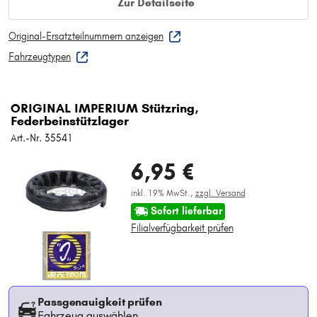
Zur Detailseite
Original-Ersatzteilnummern anzeigen
Fahrzeugtypen
ORIGINAL IMPERIUM Stützring,
Federbeinstützlager
Art.-Nr. 35541
6,95 €
inkl. 19% MwSt.,
zzgl. Versand
Sofort lieferbar
Filialverfügbarkeit prüfen
Passgenauigkeit prüfen
Fahrzeug auswählen