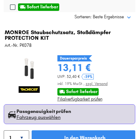
Sofort lieferbar
Sortieren: Beste Ergebnisse
MONROE Staubschutzsatz, Stoßdämpfer
PROTECTION KIT
Art.-Nr. PK078
Dauersparpreis
13,11 €
UVP: 32,40 €
-59%
inkl. 19% MwSt.,
zzgl. Versand
Sofort lieferbar
Filialverfügbarkeit prüfen
Passgenauigkeit prüfen
Fahrzeug auswählen
In den Warenkorb