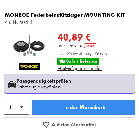
MONROE Federbeinstützlager MOUNTING KIT
Art.-Nr. MK411
40,89 €
UVP: 128,92 €
-68%
inkl. 19% MwSt.,
zzgl. Versand
Sofort lieferbar
Filialverfügbarkeit prüfen
Passgenauigkeit prüfen
Fahrzeug auswählen
In den Warenkorb
Auf den Merkzettel