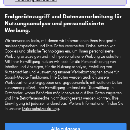
Endgerätezugriff und Datenverarbeitung für
In den Warenkorb
Nutzungsanalyse und personalisierte
Werbung.
Auf den Merkzettel
Wir verwenden Tools, mit denen wir Informationen Ihres Endgeräts
auslesen/speichern und Ihre Daten verarbeiten. Dabei setzen wir
Zur Detailseite
Cookies und ähnliche Technologien ein, um Ihnen personalisierte
Werbung anzuzeigen und nicht-personalisierte Werbung zu schalten.
Mit Ihrer Einwilligung nutzen wir Tools für die Personalisierung von
Artikel-Eigenschaften
Inhalten und Anzeigen, für die Nutzungsanalyse, Erstellung von
Nutzerprofilen und Auswertung unserer Werbekampagnen sowie für
Einbauseite
Hinterachse
Social-Media-Funktionen. Ihre Daten werden auch an unsere
Werbepartner weitergegeben und gegebenenfalls mit weiteren Daten
Gewicht [g]
107
zusammengeführt. Ihre Einwilligung umfasst die Übermittlung in
Drittländer, wobei Behörden möglicherweise auf Ihre Daten zugreifen
Original-Ersatzteilnummern anzeigen
und Ihre Betroffenenrechte nicht durchgesetzt werden könnten. Ihre
Einwilligung ist jederzeit widerrufbar. Weitere Informationen finden Sie
Fahrzeugtypen
in unserer
Datenschutzerklärung
.
MEYLE Wälzlager, Federbeinstützlager MEYLE-
Alle zulassen