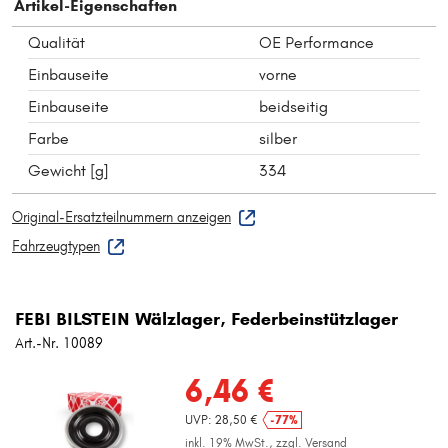
Artikel-Eigenschaften
Qualität
OE Performance
Einbauseite
vorne
Einbauseite
beidseitig
Farbe
silber
Gewicht [g]
334
Original-Ersatzteilnummern anzeigen
Fahrzeugtypen
FEBI BILSTEIN Wälzlager, Federbeinstützlager
Art.-Nr. 10089
6,46 €
UVP: 28,50 €
-77%
inkl. 19% MwSt.,
zzgl. Versand