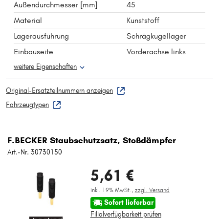
Außendurchmesser [mm]
45
Material
Kunststoff
Lagerausführung
Schrägkugellager
Einbauseite
Vorderachse links
weitere Eigenschaften
Original-Ersatzteilnummern anzeigen
Fahrzeugtypen
F.BECKER Staubschutzsatz, Stoßdämpfer
Art.-Nr. 30730150
5,61 €
inkl. 19% MwSt.,
zzgl. Versand
Sofort lieferbar
Filialverfügbarkeit prüfen