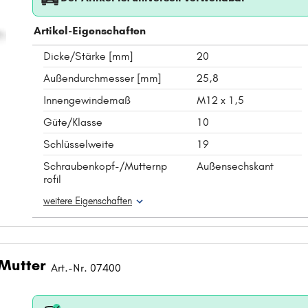
Artikel-Eigenschaften
Dicke/Stärke [mm]
20
Außendurchmesser [mm]
25,8
Innengewindemaß
M12 x 1,5
Güte/Klasse
10
Schlüsselweite
19
Schraubenkopf-/Mutternp
Außensechskant
rofil
weitere Eigenschaften
 Mutter
Art.-Nr. 07400