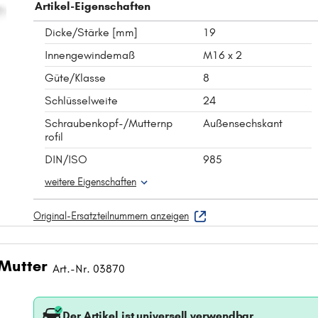
Artikel-Eigenschaften
Dicke/Stärke [mm]
19
Innengewindemaß
M16 x 2
Güte/Klasse
8
Schlüsselweite
24
Schraubenkopf-/Mutternp
Außensechskant
rofil
DIN/ISO
985
weitere Eigenschaften
Original-Ersatzteilnummern anzeigen
 Mutter
Art.-Nr. 03870
Der Artikel ist universell verwendbar