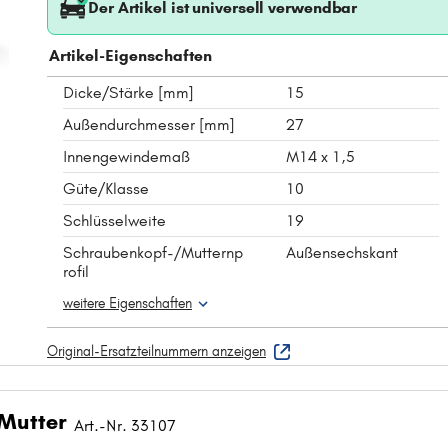
Der Artikel ist universell verwendbar
Artikel-Eigenschaften
Dicke/Stärke [mm]
15
Außendurchmesser [mm]
27
Innengewindemaß
M14 x 1,5
Güte/Klasse
10
Schlüsselweite
19
Schraubenkopf-/Mutternp
Außensechskant
rofil
weitere Eigenschaften
Original-Ersatzteilnummern anzeigen
 Mutter
Art.-Nr. 33107