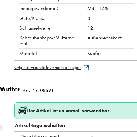
Innengewindemaß
M8 x 1,25
Güte/Klasse
8
Schlüsselweite
12
Schraubenkopf-/Mutternp
Außensechskant
rofil
Material
Kupfer
Original-Ersatzteilnummern anzeigen
 Mutter
Art.-Nr. 05391
Der Artikel ist universell verwendbar
Artikel-Eigenschaften
Dicke/Stärke [mm]
15