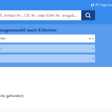
30 Tage ko
eugauswahl nach Kriterien:
hlen
en
eile gefunden
)