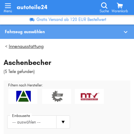
Menü
Suche
Warenkorb
Gratis Versand ab 120 EUR Bestellwert
Fahrzeug auswählen
Fahrzeugauswahl nach KBA-Nr.
Innenausstattung
>
Aschenbecher
Wo finde ich die?
(5 Teile gefunden
)
Fahrzeug auswählen
Filtern nach Hersteller:
Oder
Oder Fahrzeugauswahl nach Kriterien:
Hersteller wählen
Einbauseite
-- auswählen --
Modell wählen