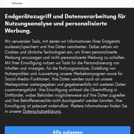
Vorkasse
Endgerätezugriff und Datenverarbeitung für
Unsere Versandpartner
Nutzungsanalyse und personalisierte
Werbung.
Wir verwenden Tools, mit denen wir Informationen Ihres Endgeräts
auslesen/speichern und Ihre Daten verarbeiten. Dabei setzen wir
Die hier dargestellten Daten, insbesondere die gesamte Datenbank, dürfen nicht
Cookies und ähnliche Technologien ein, um Ihnen personalisierte
vervielfältigt werden. Die Vervielfältigung und Verbreitung der Daten und der
Werbung anzuzeigen und nicht-personalisierte Werbung zu schalten.
Datenbank ohne vorherige Einwilligung von TecAlliance und/oder die
Mit Ihrer Einwilligung nutzen wir Tools für die Personalisierung von
Einbeziehung Dritter in solche Aktivitäten ist streng verboten. Jegliche
Inhalten und Anzeigen, für die Nutzungsanalyse, Erstellung von
unautorisierte Nutzung von Inhalten stellt eine Verletzung des Urheberrechts dar
Nutzerprofilen und Auswertung unserer Werbekampagnen sowie für
und kann rechtliche Schritte nach sich ziehen.
Social-Media-Funktionen. Ihre Daten werden auch an unsere
Werbepartner weitergegeben und gegebenenfalls mit weiteren Daten
Vertrag widerrufen
zusammengeführt. Ihre Einwilligung umfasst die Übermittlung in
Drittländer, wobei Behörden möglicherweise auf Ihre Daten zugreifen
und Ihre Betroffenenrechte nicht durchgesetzt werden könnten. Ihre
Einwilligung ist jederzeit widerrufbar. Weitere Informationen finden Sie
© 2026 kfzteile24 GmbH - Alle Rechte vorbehalten.
in unserer
Datenschutzerklärung
.
Alle zulassen