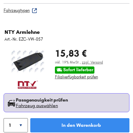
Fahrzeugtypen
NTY Armlehne
Art.-Nr. EZC-VW-057
15,83 €
inkl. 19% MwSt.,
zzgl. Versand
Sofort lieferbar
Filialverfügbarkeit prüfen
Passgenauigkeit prüfen
Fahrzeug auswählen
In den Warenkorb