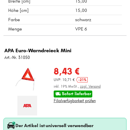
Breite [cm]
15,00
Höhe [cm]
15,00
Farbe
schwarz
Menge
VPE 6
APA Euro-Warndreieck Mini
Art.-Nr. 31050
8,43 €
UVP: 10,71 €
-21%
inkl. 19% MwSt.,
zzgl. Versand
Sofort lieferbar
Filialverfügbarkeit prüfen
Der Artikel ist universell verwendbar