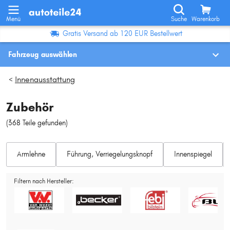
Menü
Suche
Warenkorb
Gratis Versand ab 120 EUR Bestellwert
Fahrzeug auswählen
Fahrzeugauswahl nach KBA-Nr.
Innenausstattung
>
Zubehör
Wo finde ich die?
(368 Teile gefunden
)
Fahrzeug auswählen
Armlehne
Führung, Verriegelungsknopf
Oder
Innenspiegel
Oder Fahrzeugauswahl nach Kriterien:
Filtern nach Hersteller:
Hersteller wählen
Modell wählen