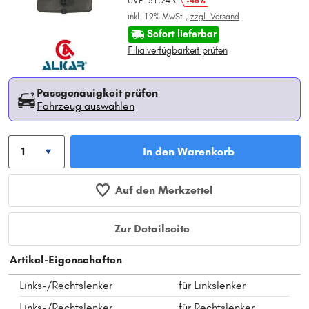
UVP: 31,24 €
-48%
inkl. 19% MwSt.,
zzgl. Versand
Sofort lieferbar
Filialverfügbarkeit prüfen
Passgenauigkeit prüfen
Fahrzeug auswählen
In den Warenkorb
Auf den Merkzettel
Zur Detailseite
Artikel-Eigenschaften
Links-/Rechtslenker
für Linkslenker
Links-/Rechtslenker
für Rechtslenker