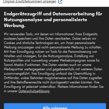
Original-Ersatzteilnummern anzeigen
Fahrzeugtypen
Endgerätezugriff und Datenverarbeitung für
Nutzungsanalyse und personalisierte
Werbung.
...
1
2
3
19
Wir verwenden Tools, mit denen wir Informationen Ihres Endgeräts
auslesen/speichern und Ihre Daten verarbeiten. Dabei setzen wir
Cookies und ähnliche Technologien ein, um Ihnen personalisierte
Werbung anzuzeigen und nicht-personalisierte Werbung zu schalten.
Mit Ihrer Einwilligung nutzen wir Tools für die Personalisierung von
Inhalten und Anzeigen, für die Nutzungsanalyse, Erstellung von
Nutzerprofilen und Auswertung unserer Werbekampagnen sowie für
Top Produkte
Social-Media-Funktionen. Ihre Daten werden auch an unsere
Werbepartner weitergegeben und gegebenenfalls mit weiteren Daten
zusammengeführt. Ihre Einwilligung umfasst die Übermittlung in
Mehr von autoteile24
Drittländer, wobei Behörden möglicherweise auf Ihre Daten zugreifen
und Ihre Betroffenenrechte nicht durchgesetzt werden könnten. Ihre
Einwilligung ist jederzeit widerrufbar. Weitere Informationen finden Sie
Hilfe & Support
in unserer
Datenschutzerklärung
.
Rechtliches
Alle zulassen