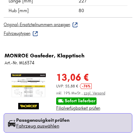
Länge [mm]
227
Hub [mm]
80
Original-Ersatzteilnummern anzeigen
Fahrzeugtypen
MONROE Gasfeder, Klapptisch
Art.-Nr. ML6374
13,06 €
UVP: 55,88 €
-76%
inkl. 19% MwSt.,
zzgl. Versand
Sofort lieferbar
Filialverfügbarkeit prüfen
Passgenauigkeit prüfen
Fahrzeug auswählen