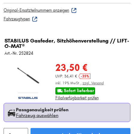
Original-Ersatzteilnummern anzeigen
Fahrzeugtypen
STABILUS Gasfeder, Sitzhöhenverstellung // LIFT-
O-MAT®
Art.-Nr. 252824
23,50 €
UVP: 36,41 €
-35%
inkl. 19% MwSt.,
zzgl. Versand
Sofort lieferbar
Filialverfügbarkeit prüfen
Passgenauigkeit prüfen
Fahrzeug auswählen