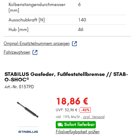
Kolbenstangendurchmesser
6
[mm]
Ausschubkraft [N]
140
Hub [mm]
46
Original-Ersatzteilnummern anzeigen
Fahrzeugtypen
STABILUS Gasfeder, Fußfeststellbremse // STAB-
O-SHOC®
Art.-Nr. 0157PD
18,86 €
UVP: 32,96 €
-42%
inkl. 19% MwSt.,
zzgl. Versand
Sofort lieferbar
Filialverfügbarkeit prüfen