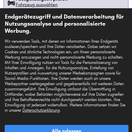
Fahrzeug auswählen
Endgerätezugriff und Datenverarbeitung für
Nutzungsanalyse und personalisierte
In den Warenkorb
Werbung.
Auf den Merkzettel
Wir verwenden Tools, mit denen wir Informationen Ihres Endgeräts
auslesen/speichern und Ihre Daten verarbeiten. Dabei setzen wir
Cookies und ähnliche Technologien ein, um Ihnen personalisierte
Zur Detailseite
Werbung anzuzeigen und nicht-personalisierte Werbung zu schalten.
Mit Ihrer Einwilligung nutzen wir Tools für die Personalisierung von
Inhalten und Anzeigen, für die Nutzungsanalyse, Erstellung von
Artikel-Eigenschaften
Nutzerprofilen und Auswertung unserer Werbekampagnen sowie für
Social-Media-Funktionen. Ihre Daten werden auch an unsere
Ausschubkraft [N]
100
Werbepartner weitergegeben und gegebenenfalls mit weiteren Daten
zusammengeführt. Ihre Einwilligung umfasst die Übermittlung in
Länge [mm]
186
Drittländer, wobei Behörden möglicherweise auf Ihre Daten zugreifen
und Ihre Betroffenenrechte nicht durchgesetzt werden könnten. Ihre
Hub [mm]
60
Einwilligung ist jederzeit widerrufbar. Weitere Informationen finden Sie
in unserer
Datenschutzerklärung
.
Original-Ersatzteilnummern anzeigen
Fahrzeugtypen
Alle zulassen