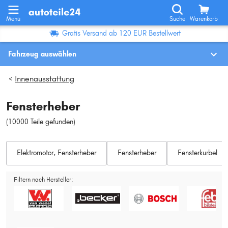
Menü
Suche
Warenkorb
Gratis Versand ab 120 EUR Bestellwert
Fahrzeug auswählen
Fahrzeugauswahl nach KBA-Nr.
Innenausstattung
>
Fensterheber
Wo finde ich die?
(10000 Teile gefunden
)
Fahrzeug auswählen
Elektromotor, Fensterheber
Oder
Fensterheber
Fensterkurbel
Oder Fahrzeugauswahl nach Kriterien:
Filtern nach Hersteller:
Hersteller wählen
Modell wählen