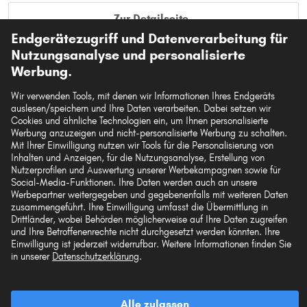
Zur Detailseite
Endgerätezugriff und Datenverarbeitung für
Artikel-Eigenschaften
Nutzungsanalyse und personalisierte
Werbung.
Pol-Anzahl
4
Farbcode
9B9
Wir verwenden Tools, mit denen wir Informationen Ihres Endgeräts
auslesen/speichern und Ihre Daten verarbeiten. Dabei setzen wir
Einbauseite
vorne
Cookies und ähnliche Technologien ein, um Ihnen personalisierte
Werbung anzuzeigen und nicht-personalisierte Werbung zu schalten.
Einbauseite
fahrerseitig
Mit Ihrer Einwilligung nutzen wir Tools für die Personalisierung von
Inhalten und Anzeigen, für die Nutzungsanalyse, Erstellung von
Nutzerprofilen und Auswertung unserer Werbekampagnen sowie für
Original-Ersatzteilnummern anzeigen
Social-Media-Funktionen. Ihre Daten werden auch an unsere
Fahrzeugtypen
Werbepartner weitergegeben und gegebenenfalls mit weiteren Daten
zusammengeführt. Ihre Einwilligung umfasst die Übermittlung in
Drittländer, wobei Behörden möglicherweise auf Ihre Daten zugreifen
und Ihre Betroffenenrechte nicht durchgesetzt werden könnten. Ihre
TOPRAN Schalter, Fensterheber
Einwilligung ist jederzeit widerrufbar. Weitere Informationen finden Sie
in unserer
Datenschutzerklärung
.
Art.-Nr. 116 029
14,21 €
Alle zulassen